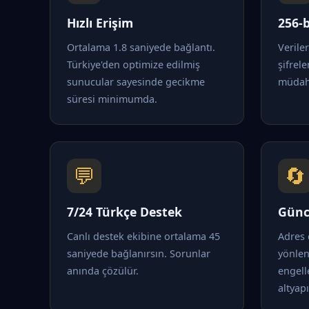
Hızlı Erişim
256-b
Ortalama 1.8 saniyede bağlantı.
Verile
Türkiye'den optimize edilmiş
şifrele
sunucular sayesinde gecikme
müdaha
süresi minimumda.
💬
🔄
7/24 Türkçe Destek
Günc
Canlı destek ekibine ortalama 45
Adres 
saniyede bağlanırsın. Sorunlar
yönle
anında çözülür.
engell
altyapı