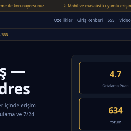
 korunuyorsunuz
📱 Mobil ve masaüstü uyumlu erişim
Özellikler
Giriş Rehberi
SSS
Video
SSS
iş —
4.7
dres
Ortalama Puan
r içinde erişim
634
rulama ve 7/24
Yorum