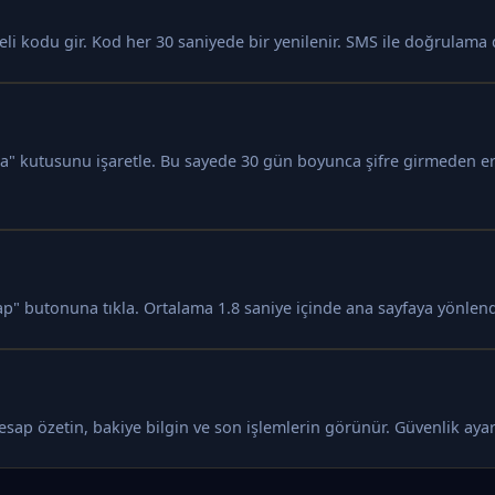
 kodu gir. Kod her 30 saniyede bir yenilenir. SMS ile doğrulama d
la" kutusunu işaretle. Bu sayede 30 gün boyunca şifre girmeden eri
ap" butonuna tıkla. Ortalama 1.8 saniye içinde ana sayfaya yönlendi
 Hesap özetin, bakiye bilgin ve son işlemlerin görünür. Güvenlik ay