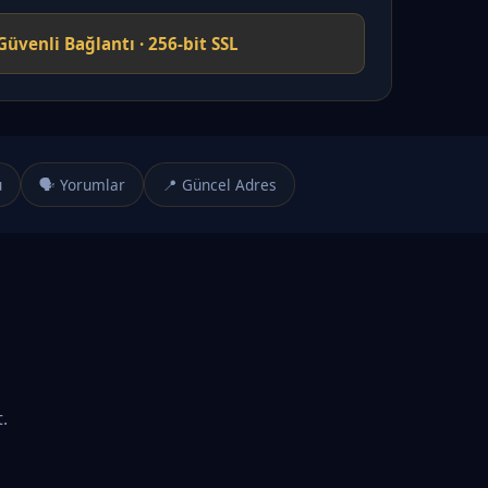
Güvenli Bağlantı · 256-bit SSL
u
🗣️ Yorumlar
📍 Güncel Adres
.