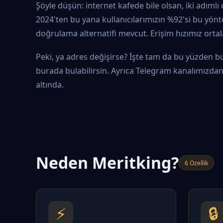
Şöyle düşün: internet kafede bile olsan, iki adıml
2024'ten bu yana kullanıcılarımızın %92'si bu yönte
doğrulama alternatifi mevcut. Erişim hızımız orta
Peki, ya adres değişirse? İşte tam da bu yüzden bu
burada bulabilirsin. Ayrıca Telegram kanalımızdan a
altında.
Neden Meritking?
6 Özellik
⚡
🔒