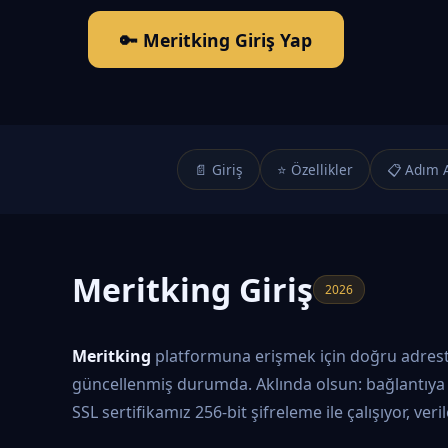
🔑 Meritking Giriş Yap
📄 Giriş
⭐ Özellikler
📋 Adım 
Meritking Giriş
2026
Meritking
platformuna erişmek için doğru adrestes
güncellenmiş durumda. Aklında olsun: bağlantıya 
SSL sertifikamız 256-bit şifreleme ile çalışıyor, ver