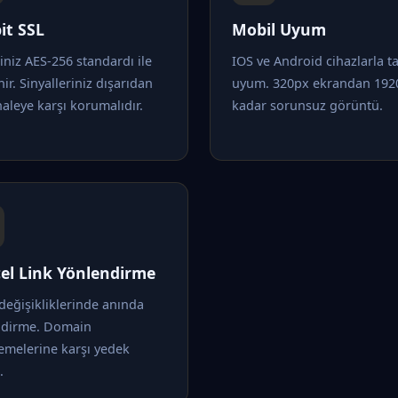
it SSL
Mobil Uyum
riniz AES-256 standardı ile
IOS ve Android cihazlarla 
nir. Sinyalleriniz dışarıdan
uyum. 320px ekrandan 192
leye karşı korumalıdır.
kadar sorunsuz görüntü.
el Link Yönlendirme
değişikliklerinde anında
ndirme. Domain
emelerine karşı yedek
.