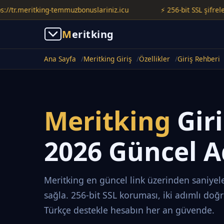
.meritking-temmuzbonuslariniz.icu
⚡ 256-bit SSL şifreleme ile
M
eritking
Ana Sayfa
Meritking Giriş
Özellikler
Giriş Rehberi
Meritking
Gir
2026 Güncel A
Meritking en güncel link üzerinden saniyele
sağla. 256-bit SSL koruması, iki adımlı doğ
Türkçe destekle hesabın her an güvende.