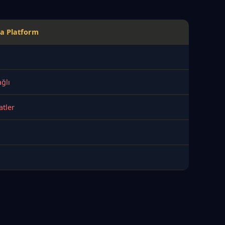
a Platform
ğlı
atler