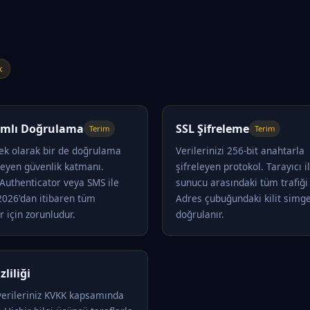
k
dımlı Doğrulama
SSL Şifreleme
Terim
Terim
 ek olarak bir de doğrulama
Verilerinizi 256-bit anahtarla
teyen güvenlik katmanı.
şifreleyen protokol. Tarayıcı i
Authenticator veya SMS ile
sunucu arasındaki tüm trafiği 
 2026'dan itibaren tüm
Adres çubuğundaki kilit simge
r için zorunludur.
doğrulanır.
zliliği
 verileriniz KVKK kapsamında