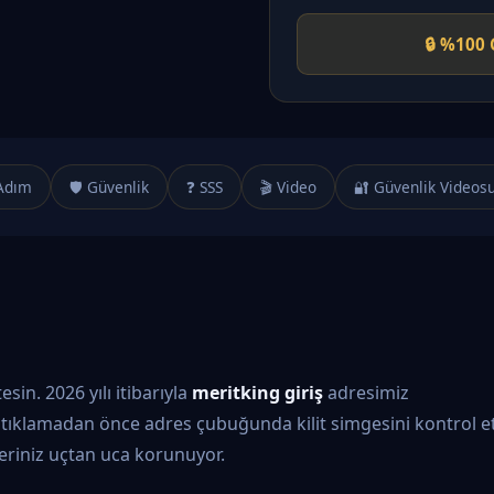
🔒 %100 
Adım
🛡️ Güvenlik
❓ SSS
🎬 Video
🔐 Güvenlik Videos
in. 2026 yılı itibarıyla
meritking giriş
adresimiz
tıklamadan önce adres çubuğunda kilit simgesini kontrol et
ileriniz uçtan uca korunuyor.