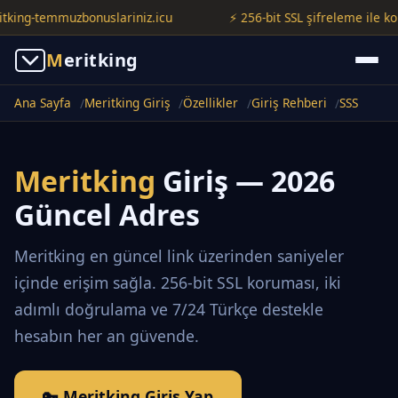
g-temmuzbonuslariniz.icu
⚡ 256-bit SSL şifreleme ile korunuy
M
eritking
Ana Sayfa
Meritking Giriş
Özellikler
Giriş Rehberi
SSS
Meritking
Giriş — 2026
Güncel Adres
Meritking en güncel link üzerinden saniyeler
içinde erişim sağla. 256-bit SSL koruması, iki
adımlı doğrulama ve 7/24 Türkçe destekle
hesabın her an güvende.
🔑 Meritking Giriş Yap