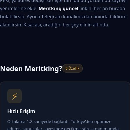
Peki, ya adres değişirse? İşte tam da bu yüzden bu sayfayı
yer imlerine ekle.
Meritking güncel
linkini her an burada
bulabilirsin. Ayrıca Telegram kanalımızdan anında bildirim
alabilirsin. Kısacası, aradığın her şey elinin altında.
Neden Meritking?
6 Özellik
⚡
Hızlı Erişim
Ortalama 1.8 saniyede bağlantı. Türkiye'den optimize
edilmiş sunucular sayesinde gecikme süresi minimumda.