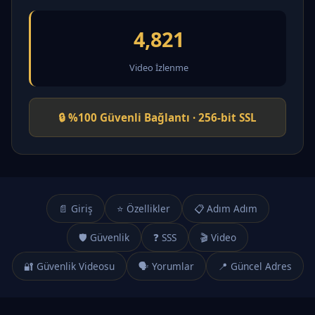
4,821
Video İzlenme
🔒 %100 Güvenli Bağlantı · 256-bit SSL
📄 Giriş
⭐ Özellikler
📋 Adım Adım
🛡️ Güvenlik
❓ SSS
🎬 Video
🔐 Güvenlik Videosu
🗣️ Yorumlar
📍 Güncel Adres