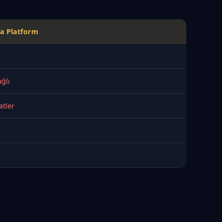
a Platform
ğlı
atler