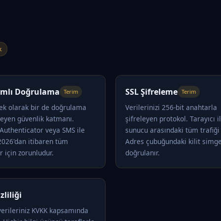
k
dımlı Doğrulama
SSL Şifreleme
Terim
Terim
 ek olarak bir de doğrulama
Verilerinizi 256-bit anahtarla
teyen güvenlik katmanı.
şifreleyen protokol. Tarayıcı i
Authenticator veya SMS ile
sunucu arasındaki tüm trafiği 
 2026'dan itibaren tüm
Adres çubuğundaki kilit simge
r için zorunludur.
doğrulanır.
zliliği
 verileriniz KVKK kapsamında