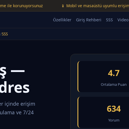
korunuyorsunuz
📱 Mobil ve masaüstü uyumlu erişim
Özellikler
Giriş Rehberi
SSS
Video
SSS
iş —
4.7
dres
Ortalama Puan
r içinde erişim
634
rulama ve 7/24
Yorum