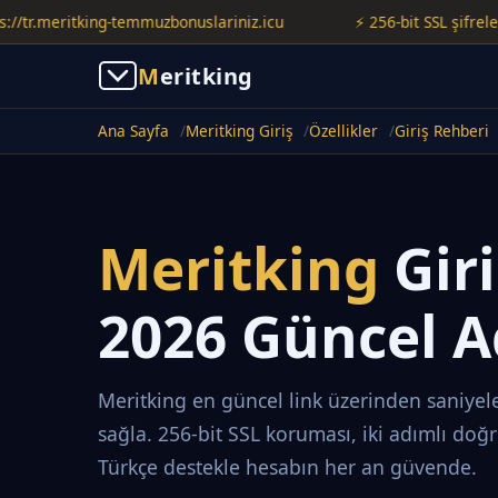
meritking-temmuzbonuslariniz.icu
⚡ 256-bit SSL şifreleme ile 
M
eritking
Ana Sayfa
Meritking Giriş
Özellikler
Giriş Rehberi
Meritking
Gir
2026 Güncel A
Meritking en güncel link üzerinden saniyele
sağla. 256-bit SSL koruması, iki adımlı doğ
Türkçe destekle hesabın her an güvende.