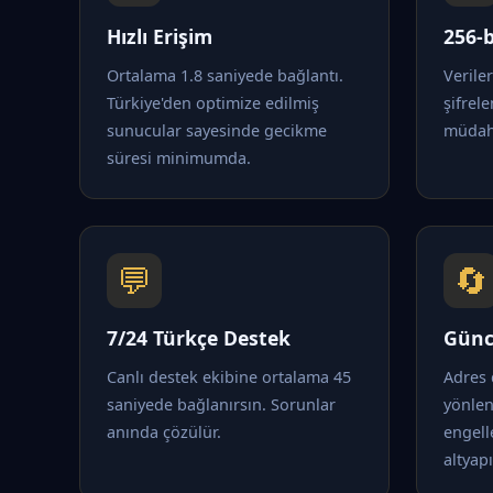
Hızlı Erişim
256-b
Ortalama 1.8 saniyede bağlantı.
Verile
Türkiye'den optimize edilmiş
şifrele
sunucular sayesinde gecikme
müdaha
süresi minimumda.
💬
🔄
7/24 Türkçe Destek
Günc
Canlı destek ekibine ortalama 45
Adres 
saniyede bağlanırsın. Sorunlar
yönle
anında çözülür.
engell
altyapı