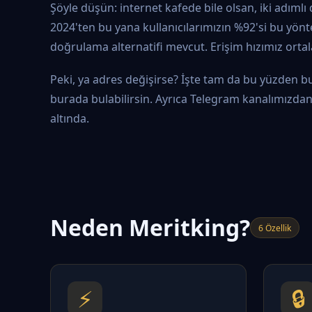
Şöyle düşün: internet kafede bile olsan, iki adıml
2024'ten bu yana kullanıcılarımızın %92'si bu yönte
doğrulama alternatifi mevcut. Erişim hızımız orta
Peki, ya adres değişirse? İşte tam da bu yüzden bu
burada bulabilirsin. Ayrıca Telegram kanalımızdan a
altında.
Neden Meritking?
6 Özellik
⚡
🔒