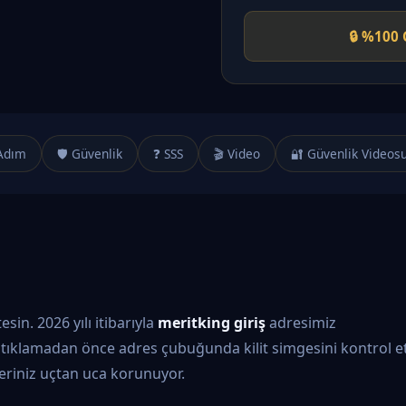
🔒 %100 
Adım
🛡️ Güvenlik
❓ SSS
🎬 Video
🔐 Güvenlik Videos
in. 2026 yılı itibarıyla
meritking giriş
adresimiz
tıklamadan önce adres çubuğunda kilit simgesini kontrol et
ileriniz uçtan uca korunuyor.