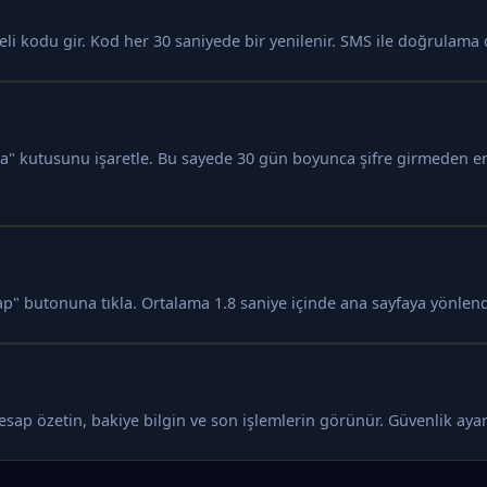
 kodu gir. Kod her 30 saniyede bir yenilenir. SMS ile doğrulama d
la" kutusunu işaretle. Bu sayede 30 gün boyunca şifre girmeden eri
ap" butonuna tıkla. Ortalama 1.8 saniye içinde ana sayfaya yönlendi
 Hesap özetin, bakiye bilgin ve son işlemlerin görünür. Güvenlik ay