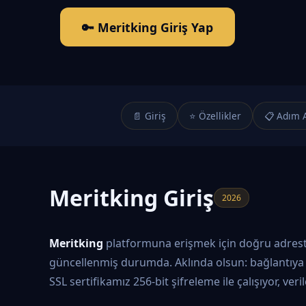
🔑 Meritking Giriş Yap
📄 Giriş
⭐ Özellikler
📋 Adım 
Meritking Giriş
2026
Meritking
platformuna erişmek için doğru adrestes
güncellenmiş durumda. Aklında olsun: bağlantıya 
SSL sertifikamız 256-bit şifreleme ile çalışıyor, ver