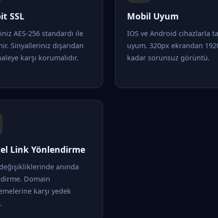
it SSL
Mobil Uyum
riniz AES-256 standardı ile
IOS ve Android cihazlarla 
nir. Sinyalleriniz dışarıdan
uyum. 320px ekrandan 192
leye karşı korumalıdır.
kadar sorunsuz görüntü.
el Link Yönlendirme
değişikliklerinde anında
ndirme. Domain
emelerine karşı yedek
.