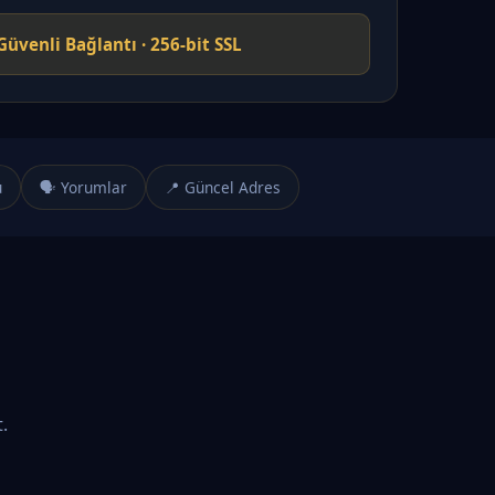
Güvenli Bağlantı · 256-bit SSL
u
🗣️ Yorumlar
📍 Güncel Adres
.