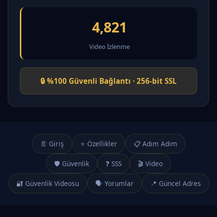
4,821
Video İzlenme
🔒 %100 Güvenli Bağlantı · 256-bit SSL
📄 Giriş
⭐ Özellikler
📋 Adım Adım
🛡️ Güvenlik
❓ SSS
🎬 Video
🔐 Güvenlik Videosu
🗣️ Yorumlar
📍 Güncel Adres