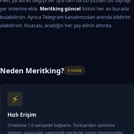
Peki, ya adres değişirse? İşte tam da bu yüzden bu sayfayı
yer imlerine ekle.
Meritking güncel
linkini her an burada
bulabilirsin. Ayrıca Telegram kanalımızdan anında bildirim
alabilirsin. Kısacası, aradığın her şey elinin altında.
Neden Meritking?
6 Özellik
⚡
Hızlı Erişim
Ortalama 1.8 saniyede bağlantı. Türkiye'den optimize
edilmiş sunucular sayesinde gecikme süresi minimumda.