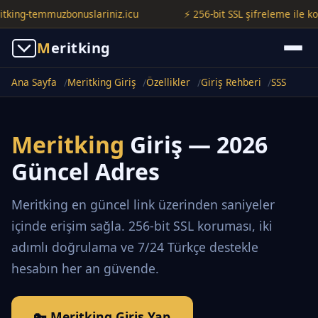
ng-temmuzbonuslariniz.icu
⚡ 256-bit SSL şifreleme ile korunuy
M
eritking
Ana Sayfa
Meritking Giriş
Özellikler
Giriş Rehberi
SSS
Meritking
Giriş — 2026
Güncel Adres
Meritking en güncel link üzerinden saniyeler
içinde erişim sağla. 256-bit SSL koruması, iki
adımlı doğrulama ve 7/24 Türkçe destekle
hesabın her an güvende.
🔑 Meritking Giriş Yap