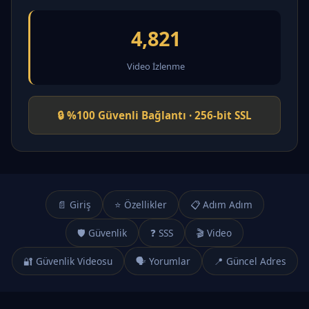
4,821
Video İzlenme
🔒 %100 Güvenli Bağlantı · 256-bit SSL
📄 Giriş
⭐ Özellikler
📋 Adım Adım
🛡️ Güvenlik
❓ SSS
🎬 Video
🔐 Güvenlik Videosu
🗣️ Yorumlar
📍 Güncel Adres