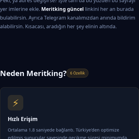
Peki, ya adres değişirse? İşte tam da bu yüzden bu sayfayı
yer imlerine ekle.
Meritking güncel
linkini her an burada
bulabilirsin. Ayrıca Telegram kanalımızdan anında bildirim
alabilirsin. Kısacası, aradığın her şey elinin altında.
Neden Meritking?
6 Özellik
⚡
Hızlı Erişim
Ortalama 1.8 saniyede bağlantı. Türkiye'den optimize
edilmiş sunucular sayesinde gecikme süresi minimumda.