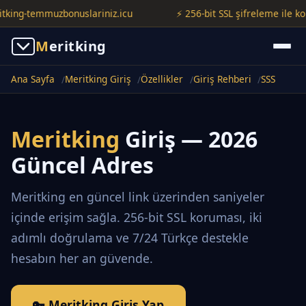
ng-temmuzbonuslariniz.icu
⚡ 256-bit SSL şifreleme ile korunuy
M
eritking
Ana Sayfa
Meritking Giriş
Özellikler
Giriş Rehberi
SSS
Meritking
Giriş — 2026
Güncel Adres
Meritking en güncel link üzerinden saniyeler
içinde erişim sağla. 256-bit SSL koruması, iki
adımlı doğrulama ve 7/24 Türkçe destekle
hesabın her an güvende.
🔑 Meritking Giriş Yap