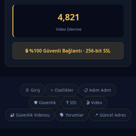
4,821
Video İzlenme
🔒 %100 Güvenli Bağlantı · 256-bit SSL
📄 Giriş
⭐ Özellikler
📋 Adım Adım
🛡️ Güvenlik
❓ SSS
🎬 Video
🔐 Güvenlik Videosu
🗣️ Yorumlar
📍 Güncel Adres