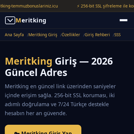
g-temmuzbonuslariniz.icu
⚡ 256-bit SSL şifreleme ile korunuy
M
eritking
Ana Sayfa
Meritking Giriş
Özellikler
Giriş Rehberi
SSS
Meritking
Giriş — 2026
Güncel Adres
Meritking en güncel link üzerinden saniyeler
içinde erişim sağla. 256-bit SSL koruması, iki
adımlı doğrulama ve 7/24 Türkçe destekle
hesabın her an güvende.
🔑 Meritking Giriş Yap