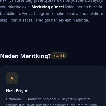
Peki, ya adres değişirse? İşte tam da bu yüzden bu sayfayı
yer imlerine ekle.
Meritking güncel
linkini her an burada
bulabilirsin. Ayrıca Telegram kanalımızdan anında bildirim
alabilirsin. Kısacası, aradığın her şey elinin altında.
Neden Meritking?
6 Özellik
⚡
Hızlı Erişim
Ortalama 1.8 saniyede bağlantı. Türkiye'den optimize
edilmiş sunucular sayesinde gecikme süresi minimumda.