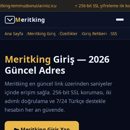
ng-temmuzbonuslariniz.icu
⚡ 256-bit SSL şifreleme ile korunuy
M
eritking
Ana Sayfa
Meritking Giriş
Özellikler
Giriş Rehberi
SSS
Meritking
Giriş — 2026
Güncel Adres
Meritking en güncel link üzerinden saniyeler
içinde erişim sağla. 256-bit SSL koruması, iki
adımlı doğrulama ve 7/24 Türkçe destekle
hesabın her an güvende.
🔑 Meritking Giriş Yap