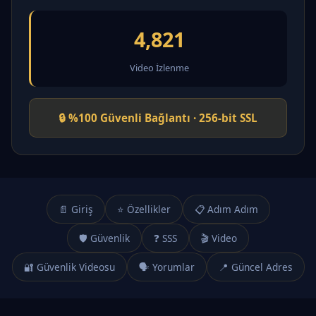
4,821
Video İzlenme
🔒 %100 Güvenli Bağlantı · 256-bit SSL
📄 Giriş
⭐ Özellikler
📋 Adım Adım
🛡️ Güvenlik
❓ SSS
🎬 Video
🔐 Güvenlik Videosu
🗣️ Yorumlar
📍 Güncel Adres