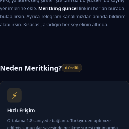
Peki, ya adres değişirse? İşte tam da bu yüzden bu sayfayı
yer imlerine ekle.
Meritking güncel
linkini her an burada
bulabilirsin. Ayrıca Telegram kanalımızdan anında bildirim
alabilirsin. Kısacası, aradığın her şey elinin altında.
Neden Meritking?
6 Özellik
⚡
Hızlı Erişim
Ortalama 1.8 saniyede bağlantı. Türkiye'den optimize
edilmiş sunucular sayesinde gecikme süresi minimumda.