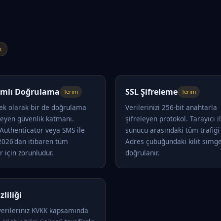
k
dımlı Doğrulama
SSL Şifreleme
Terim
Terim
 ek olarak bir de doğrulama
Verilerinizi 256-bit anahtarla
teyen güvenlik katmanı.
şifreleyen protokol. Tarayıcı i
Authenticator veya SMS ile
sunucu arasındaki tüm trafiği 
 2026'dan itibaren tüm
Adres çubuğundaki kilit simge
r için zorunludur.
doğrulanır.
zliliği
 verileriniz KVKK kapsamında