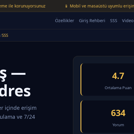
 korunuyorsunuz
📱 Mobil ve masaüstü uyumlu erişim
Özellikler
Giriş Rehberi
SSS
Video
SSS
iş —
4.7
dres
Ortalama Puan
r içinde erişim
634
rulama ve 7/24
Yorum