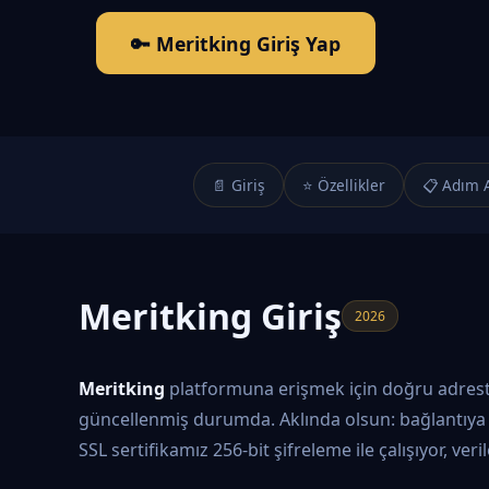
🔑 Meritking Giriş Yap
📄 Giriş
⭐ Özellikler
📋 Adım 
Meritking Giriş
2026
Meritking
platformuna erişmek için doğru adrestes
güncellenmiş durumda. Aklında olsun: bağlantıya 
SSL sertifikamız 256-bit şifreleme ile çalışıyor, ver