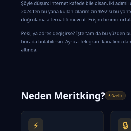
Şöyle düşün: internet kafede bile olsan, iki adıml
2024'ten bu yana kullanıcılarımızın %92'si bu yönte
doğrulama alternatifi mevcut. Erişim hızımız orta
Peki, ya adres değişirse? İşte tam da bu yüzden bu
burada bulabilirsin. Ayrıca Telegram kanalımızdan a
altında.
Neden Meritking?
6 Özellik
⚡
🔒