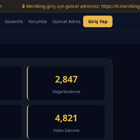
🔒 Meritking giriş için güncel adresiniz: https://tr.meritking-temmu
Güvenlik
Yorumlar
Güncel Adres
Giriş Yap
2,847
Değerlendirme
4,821
Video İzlenme