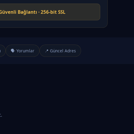
Güvenli Bağlantı · 256-bit SSL
u
🗣️ Yorumlar
📍 Güncel Adres
.