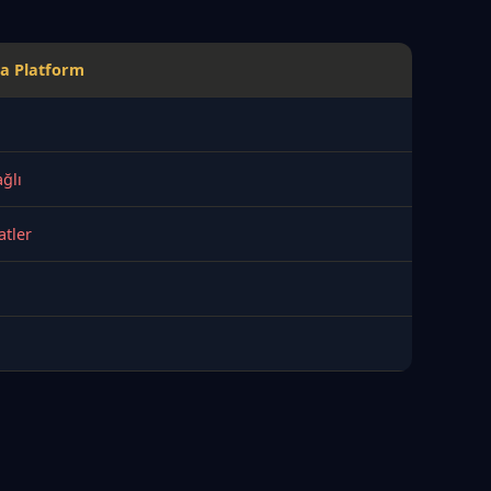
a Platform
ğlı
atler