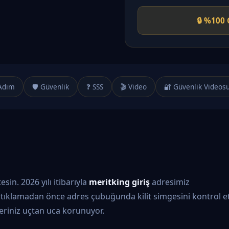
🔒 %100 
Adım
🛡️ Güvenlik
❓ SSS
🎬 Video
🔐 Güvenlik Videos
in. 2026 yılı itibarıyla
meritking giriş
adresimiz
tıklamadan önce adres çubuğunda kilit simgesini kontrol et
ileriniz uçtan uca korunuyor.