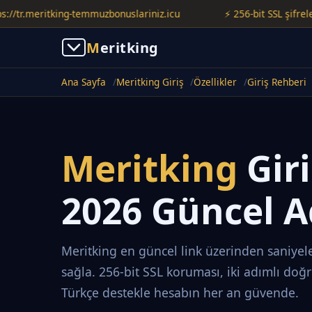
.meritking-temmuzbonuslariniz.icu
⚡ 256-bit SSL şifreleme ile
M
eritking
Ana Sayfa
Meritking Giriş
Özellikler
Giriş Rehberi
Meritking
Gir
2026 Güncel A
Meritking en güncel link üzerinden saniyele
sağla. 256-bit SSL koruması, iki adımlı doğ
Türkçe destekle hesabın her an güvende.