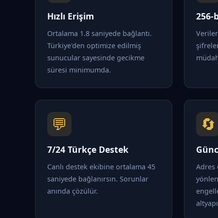
Hızlı Erişim
256-b
Ortalama 1.8 saniyede bağlantı.
Verile
Türkiye'den optimize edilmiş
şifrele
sunucular sayesinde gecikme
müdaha
süresi minimumda.
💬
🔄
7/24 Türkçe Destek
Günc
Canlı destek ekibine ortalama 45
Adres 
saniyede bağlanırsın. Sorunlar
yönle
anında çözülür.
engell
altyapı