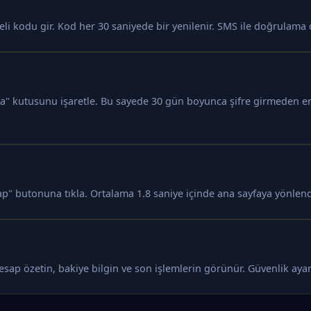
 kodu gir. Kod her 30 saniyede bir yenilenir. SMS ile doğrulama d
la" kutusunu işaretle. Bu sayede 30 gün boyunca şifre girmeden eri
ap" butonuna tıkla. Ortalama 1.8 saniye içinde ana sayfaya yönlendi
 Hesap özetin, bakiye bilgin ve son işlemlerin görünür. Güvenlik ay