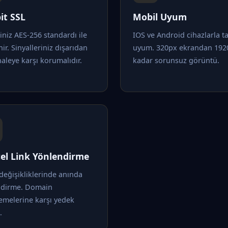
it SSL
Mobil Uyum
riniz AES-256 standardı ile
IOS ve Android cihazlarla 
nir. Sinyalleriniz dışarıdan
uyum. 320px ekrandan 192
leye karşı korumalıdır.
kadar sorunsuz görüntü.
el Link Yönlendirme
değişikliklerinde anında
ndirme. Domain
emelerine karşı yedek
.