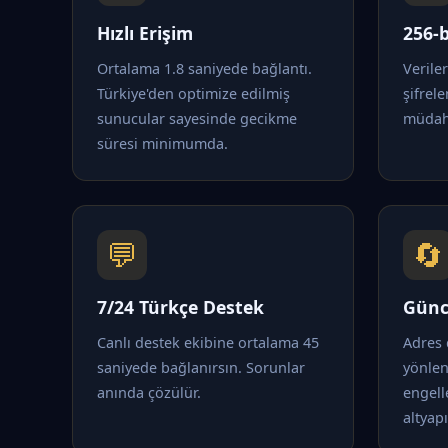
Hızlı Erişim
256-b
Ortalama 1.8 saniyede bağlantı.
Verile
Türkiye'den optimize edilmiş
şifrele
sunucular sayesinde gecikme
müdaha
süresi minimumda.
💬
🔄
7/24 Türkçe Destek
Günc
Canlı destek ekibine ortalama 45
Adres 
saniyede bağlanırsın. Sorunlar
yönle
anında çözülür.
engell
altyapı