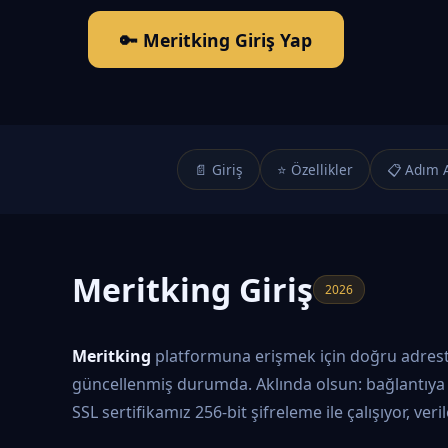
🔑 Meritking Giriş Yap
📄 Giriş
⭐ Özellikler
📋 Adım 
Meritking Giriş
2026
Meritking
platformuna erişmek için doğru adrestes
güncellenmiş durumda. Aklında olsun: bağlantıya 
SSL sertifikamız 256-bit şifreleme ile çalışıyor, ver