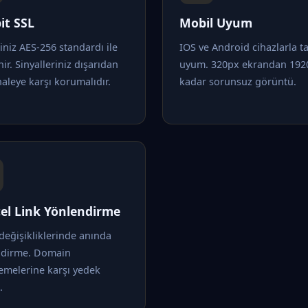
it SSL
Mobil Uyum
riniz AES-256 standardı ile
IOS ve Android cihazlarla 
nir. Sinyalleriniz dışarıdan
uyum. 320px ekrandan 192
leye karşı korumalıdır.
kadar sorunsuz görüntü.
el Link Yönlendirme
değişikliklerinde anında
ndirme. Domain
emelerine karşı yedek
.