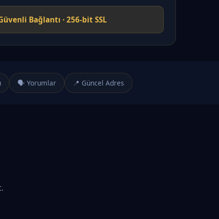
Güvenli Bağlantı · 256-bit SSL
u
🗣️ Yorumlar
📍 Güncel Adres
.