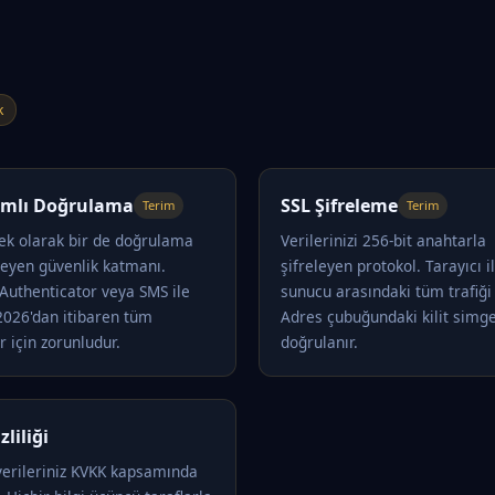
k
dımlı Doğrulama
SSL Şifreleme
Terim
Terim
 ek olarak bir de doğrulama
Verilerinizi 256-bit anahtarla
teyen güvenlik katmanı.
şifreleyen protokol. Tarayıcı i
Authenticator veya SMS ile
sunucu arasındaki tüm trafiği 
 2026'dan itibaren tüm
Adres çubuğundaki kilit simge
r için zorunludur.
doğrulanır.
zliliği
 verileriniz KVKK kapsamında