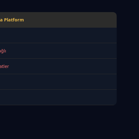
a Platform
ğlı
atler