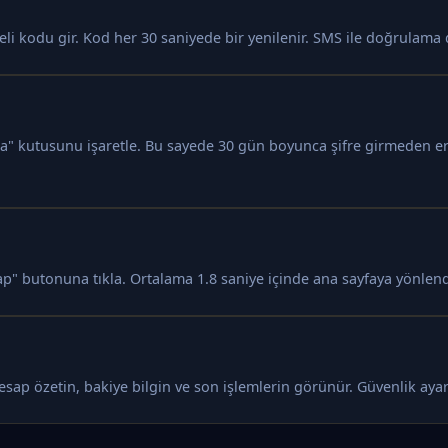
 kodu gir. Kod her 30 saniyede bir yenilenir. SMS ile doğrulama d
la" kutusunu işaretle. Bu sayede 30 gün boyunca şifre girmeden eri
ap" butonuna tıkla. Ortalama 1.8 saniye içinde ana sayfaya yönlendi
 Hesap özetin, bakiye bilgin ve son işlemlerin görünür. Güvenlik ay