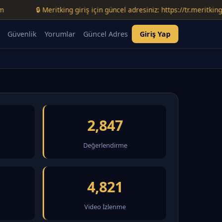
🔒 Meritking giriş için güncel adresiniz: https://tr.meritking-temm
Güvenlik
Yorumlar
Güncel Adres
Giriş Yap
2,847
Değerlendirme
4,821
Video İzlenme