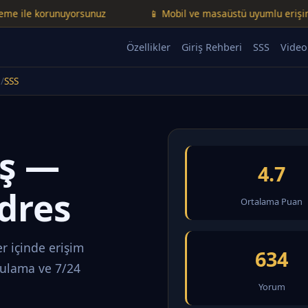
e korunuyorsunuz
📱 Mobil ve masaüstü uyumlu erişim
Özellikler
Giriş Rehberi
SSS
Video
SSS
iş —
4.7
dres
Ortalama Puan
r içinde erişim
634
rulama ve 7/24
Yorum