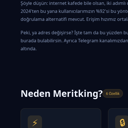
Şöyle düşün: internet kafede bile olsan, iki adıml
2024'ten bu yana kullanıcılarımızın %92'si bu yönte
doğrulama alternatifi mevcut. Erişim hızımız orta
Peki, ya adres değişirse? İşte tam da bu yüzden bu
burada bulabilirsin. Ayrıca Telegram kanalımızdan a
altında.
Neden Meritking?
6 Özellik
⚡
🔒