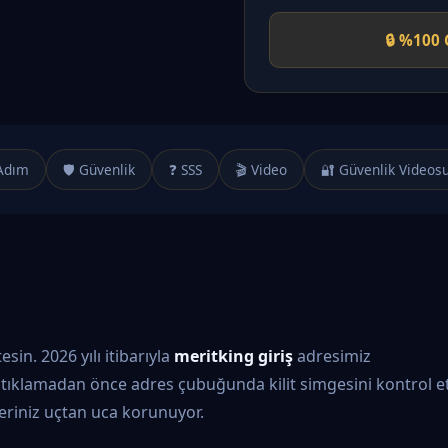
🔒 %100 
Adım
🛡️ Güvenlik
❓ SSS
🎬 Video
🔐 Güvenlik Videos
in. 2026 yılı itibarıyla
meritking giriş
adresimiz
tıklamadan önce adres çubuğunda kilit simgesini kontrol et
ileriniz uçtan uca korunuyor.