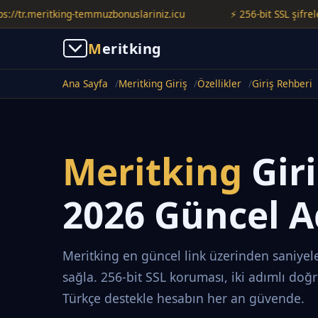
r.meritking-temmuzbonuslariniz.icu
⚡ 256-bit SSL şifreleme il
M
eritking
Ana Sayfa
Meritking Giriş
Özellikler
Giriş Rehberi
Meritking
Gir
2026 Güncel A
Meritking en güncel link üzerinden saniyele
sağla. 256-bit SSL koruması, iki adımlı doğ
Türkçe destekle hesabın her an güvende.