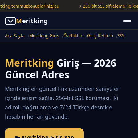
g-temmuzbonuslariniz.icu
⚡ 256-bit SSL şifreleme ile korunuyo
M
eritking
Ana Sayfa
Meritking Giriş
Özellikler
Giriş Rehberi
SSS
Meritking
Giriş — 2026
Güncel Adres
Meritking en güncel link üzerinden saniyeler
içinde erişim sağla. 256-bit SSL koruması, iki
adımlı doğrulama ve 7/24 Türkçe destekle
hesabın her an güvende.
🔑 Meritking Giriş Yap