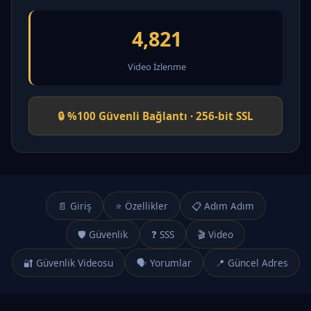
4,821
Video İzlenme
🔒 %100 Güvenli Bağlantı · 256-bit SSL
📄 Giriş
⭐ Özellikler
📋 Adım Adım
🛡️ Güvenlik
❓ SSS
🎬 Video
🔐 Güvenlik Videosu
🗣️ Yorumlar
📍 Güncel Adres