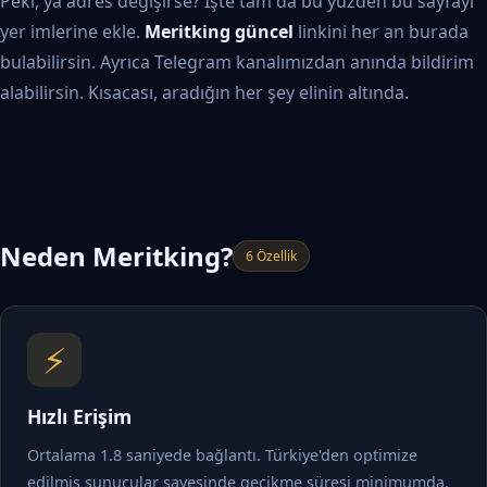
Peki, ya adres değişirse? İşte tam da bu yüzden bu sayfayı
yer imlerine ekle.
Meritking güncel
linkini her an burada
bulabilirsin. Ayrıca Telegram kanalımızdan anında bildirim
alabilirsin. Kısacası, aradığın her şey elinin altında.
Neden Meritking?
6 Özellik
⚡
Hızlı Erişim
Ortalama 1.8 saniyede bağlantı. Türkiye'den optimize
edilmiş sunucular sayesinde gecikme süresi minimumda.