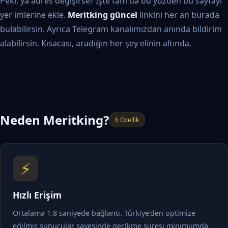
Peki, ya adres değişirse? İşte tam da bu yüzden bu sayfayı
yer imlerine ekle.
Meritking güncel
linkini her an burada
bulabilirsin. Ayrıca Telegram kanalımızdan anında bildirim
alabilirsin. Kısacası, aradığın her şey elinin altında.
Neden Meritking?
6 Özellik
⚡
Hızlı Erişim
Ortalama 1.8 saniyede bağlantı. Türkiye'den optimize
edilmiş sunucular sayesinde gecikme süresi minimumda.