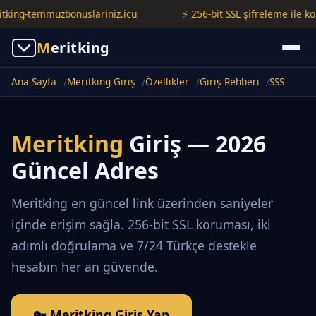
ng-temmuzbonuslariniz.icu
⚡ 256-bit SSL şifreleme ile korunuy
M
eritking
Ana Sayfa
Meritking Giriş
Özellikler
Giriş Rehberi
SSS
Meritking
Giriş — 2026
Güncel Adres
Meritking en güncel link üzerinden saniyeler
içinde erişim sağla. 256-bit SSL koruması, iki
adımlı doğrulama ve 7/24 Türkçe destekle
hesabın her an güvende.
🔑 Meritking Giriş Yap