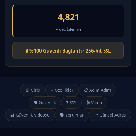
4,821
Video İzlenme
🔒 %100 Güvenli Bağlantı · 256-bit SSL
📄 Giriş
⭐ Özellikler
📋 Adım Adım
🛡️ Güvenlik
❓ SSS
🎬 Video
🔐 Güvenlik Videosu
🗣️ Yorumlar
📍 Güncel Adres