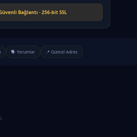
Güvenli Bağlantı · 256-bit SSL
u
🗣️ Yorumlar
📍 Güncel Adres
.