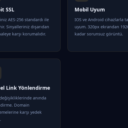
it SSL
Mobil Uyum
riniz AES-256 standardı ile
IOS ve Android cihazlarla 
nir. Sinyalleriniz dışarıdan
uyum. 320px ekrandan 192
leye karşı korumalıdır.
kadar sorunsuz görüntü.
el Link Yönlendirme
değişikliklerinde anında
ndirme. Domain
emelerine karşı yedek
.