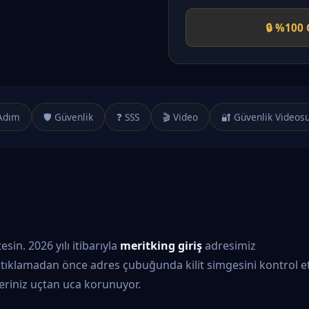
🔒 %100 
Adım
🛡️ Güvenlik
❓ SSS
🎬 Video
🔐 Güvenlik Videos
in. 2026 yılı itibarıyla
meritking giriş
adresimiz
tıklamadan önce adres çubuğunda kilit simgesini kontrol et
ileriniz uçtan uca korunuyor.