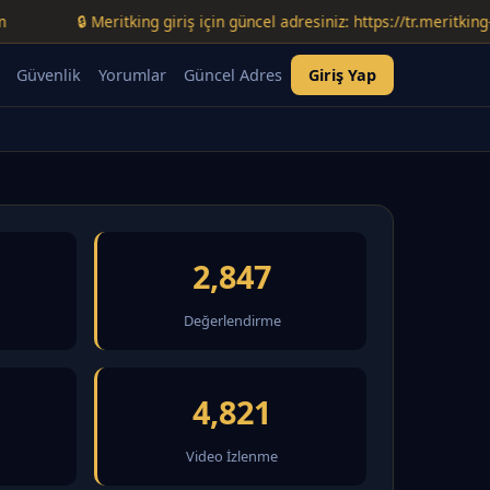
🔒 Meritking giriş için güncel adresiniz: https://tr.meritking-temmu
Güvenlik
Yorumlar
Güncel Adres
Giriş Yap
2,847
Değerlendirme
4,821
Video İzlenme