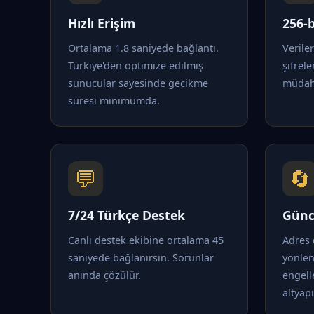
Hızlı Erişim
256-b
Ortalama 1.8 saniyede bağlantı.
Verile
Türkiye'den optimize edilmiş
şifrele
sunucular sayesinde gecikme
müdaha
süresi minimumda.
💬
🔄
7/24 Türkçe Destek
Günc
Canlı destek ekibine ortalama 45
Adres 
saniyede bağlanırsın. Sorunlar
yönle
anında çözülür.
engell
altyapı