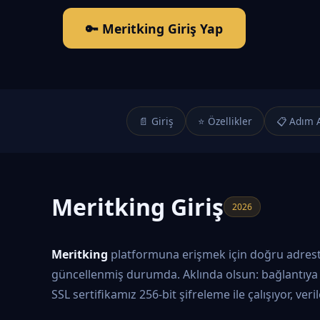
🔑 Meritking Giriş Yap
📄 Giriş
⭐ Özellikler
📋 Adım 
Meritking Giriş
2026
Meritking
platformuna erişmek için doğru adrestes
güncellenmiş durumda. Aklında olsun: bağlantıya 
SSL sertifikamız 256-bit şifreleme ile çalışıyor, ver