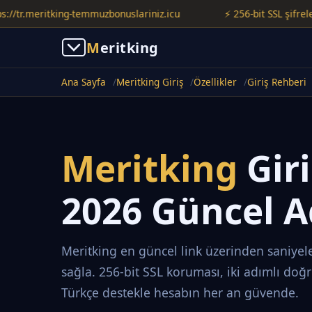
.meritking-temmuzbonuslariniz.icu
⚡ 256-bit SSL şifreleme ile
M
eritking
Ana Sayfa
Meritking Giriş
Özellikler
Giriş Rehberi
Meritking
Gir
2026 Güncel A
Meritking en güncel link üzerinden saniyele
sağla. 256-bit SSL koruması, iki adımlı doğ
Türkçe destekle hesabın her an güvende.