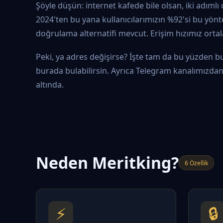
Şöyle düşün: internet kafede bile olsan, iki adıml
2024'ten bu yana kullanıcılarımızın %92'si bu yönte
doğrulama alternatifi mevcut. Erişim hızımız orta
Peki, ya adres değişirse? İşte tam da bu yüzden bu
burada bulabilirsin. Ayrıca Telegram kanalımızdan a
altında.
Neden Meritking?
6 Özellik
⚡
🔒