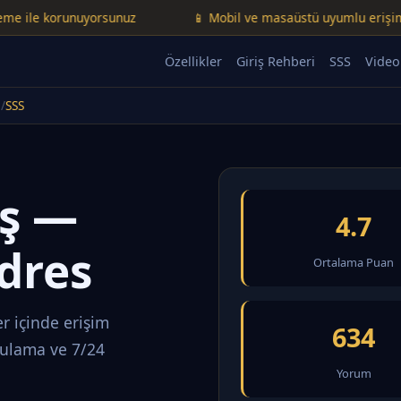
 korunuyorsunuz
📱 Mobil ve masaüstü uyumlu erişim
Özellikler
Giriş Rehberi
SSS
Video
SSS
iş —
4.7
dres
Ortalama Puan
r içinde erişim
634
rulama ve 7/24
Yorum