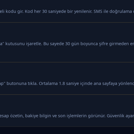
 kodu gir. Kod her 30 saniyede bir yenilenir. SMS ile doğrulama d
la" kutusunu işaretle. Bu sayede 30 gün boyunca şifre girmeden eri
ap" butonuna tıkla. Ortalama 1.8 saniye içinde ana sayfaya yönlendi
 Hesap özetin, bakiye bilgin ve son işlemlerin görünür. Güvenlik ay