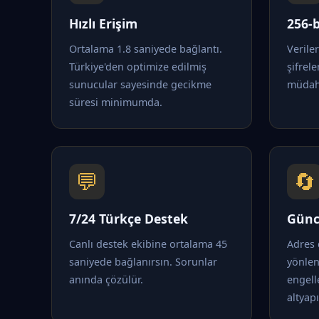
Hızlı Erişim
256-b
Ortalama 1.8 saniyede bağlantı.
Verile
Türkiye'den optimize edilmiş
şifrele
sunucular sayesinde gecikme
müdaha
süresi minimumda.
💬
🔄
7/24 Türkçe Destek
Günc
Canlı destek ekibine ortalama 45
Adres 
saniyede bağlanırsın. Sorunlar
yönle
anında çözülür.
engell
altyapı