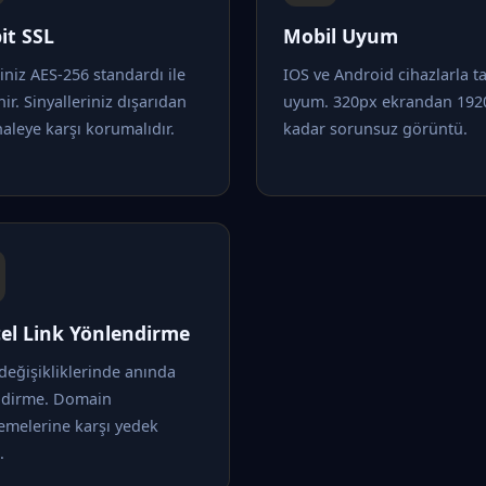
it SSL
Mobil Uyum
riniz AES-256 standardı ile
IOS ve Android cihazlarla 
nir. Sinyalleriniz dışarıdan
uyum. 320px ekrandan 192
leye karşı korumalıdır.
kadar sorunsuz görüntü.
el Link Yönlendirme
değişikliklerinde anında
ndirme. Domain
emelerine karşı yedek
.