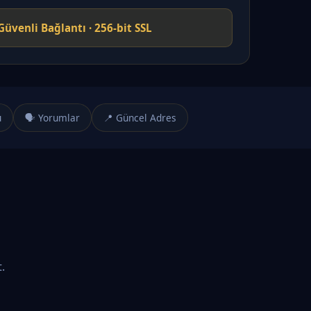
Güvenli Bağlantı · 256-bit SSL
u
🗣️ Yorumlar
📍 Güncel Adres
.