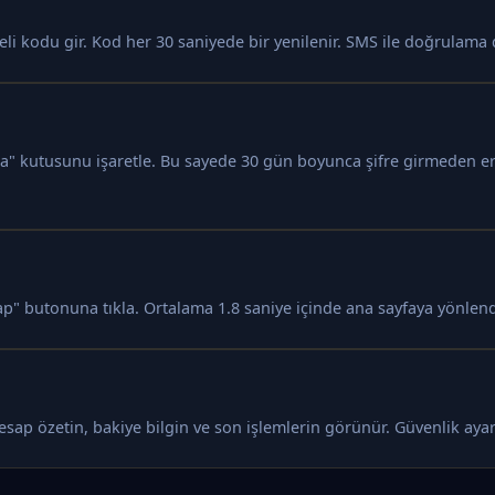
 kodu gir. Kod her 30 saniyede bir yenilenir. SMS ile doğrulama d
la" kutusunu işaretle. Bu sayede 30 gün boyunca şifre girmeden eri
ap" butonuna tıkla. Ortalama 1.8 saniye içinde ana sayfaya yönlendi
 Hesap özetin, bakiye bilgin ve son işlemlerin görünür. Güvenlik ay