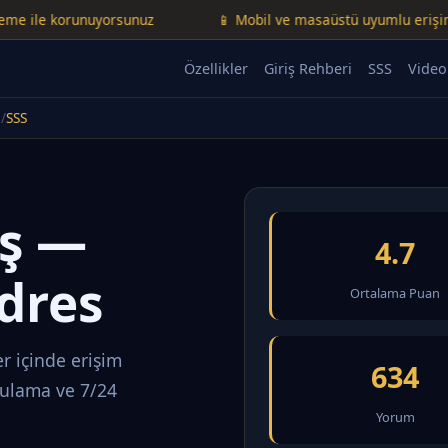
e korunuyorsunuz
📱 Mobil ve masaüstü uyumlu erişim
Özellikler
Giriş Rehberi
SSS
Video
SSS
iş —
4.7
dres
Ortalama Puan
r içinde erişim
634
rulama ve 7/24
Yorum