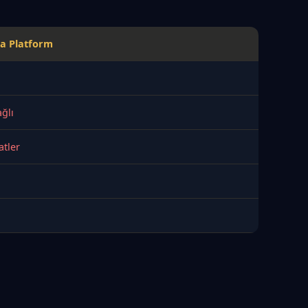
a Platform
ğlı
atler