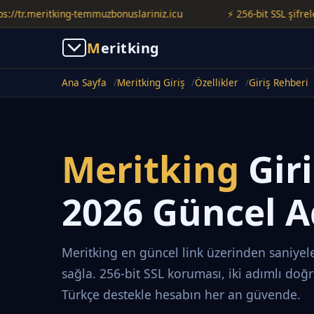
.meritking-temmuzbonuslariniz.icu
⚡ 256-bit SSL şifreleme il
M
eritking
Ana Sayfa
Meritking Giriş
Özellikler
Giriş Rehberi
Meritking
Gir
2026 Güncel A
Meritking en güncel link üzerinden saniyele
sağla. 256-bit SSL koruması, iki adımlı doğ
Türkçe destekle hesabın her an güvende.