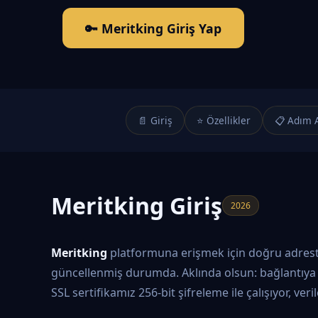
🔑 Meritking Giriş Yap
📄 Giriş
⭐ Özellikler
📋 Adım 
Meritking Giriş
2026
Meritking
platformuna erişmek için doğru adrestes
güncellenmiş durumda. Aklında olsun: bağlantıya 
SSL sertifikamız 256-bit şifreleme ile çalışıyor, ver