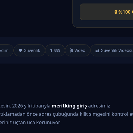
🔒 %100 
Adım
🛡️ Güvenlik
❓ SSS
🎬 Video
🔐 Güvenlik Videos
in. 2026 yılı itibarıyla
meritking giriş
adresimiz
tıklamadan önce adres çubuğunda kilit simgesini kontrol et
ileriniz uçtan uca korunuyor.