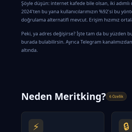
Şöyle düşün: internet kafede bile olsan, iki adıml
2024'ten bu yana kullanıcılarımızın %92'si bu yönte
doğrulama alternatifi mevcut. Erişim hızımız orta
Peki, ya adres değişirse? İşte tam da bu yüzden bu
burada bulabilirsin. Ayrıca Telegram kanalımızdan a
altında.
Neden Meritking?
6 Özellik
⚡
🔒