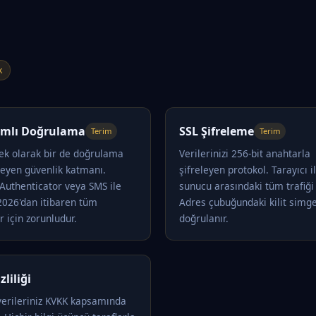
k
dımlı Doğrulama
SSL Şifreleme
Terim
Terim
 ek olarak bir de doğrulama
Verilerinizi 256-bit anahtarla
teyen güvenlik katmanı.
şifreleyen protokol. Tarayıcı i
Authenticator veya SMS ile
sunucu arasındaki tüm trafiği 
 2026'dan itibaren tüm
Adres çubuğundaki kilit simge
r için zorunludur.
doğrulanır.
zliliği
 verileriniz KVKK kapsamında